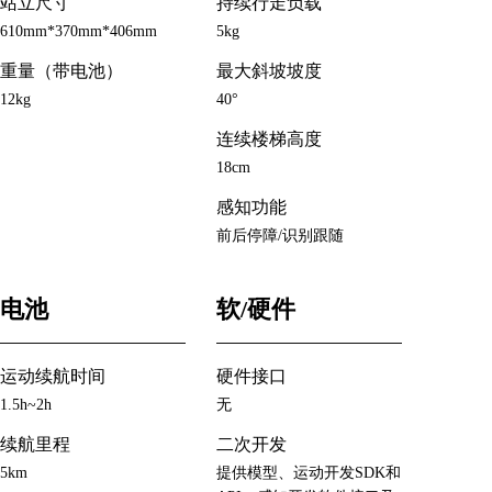
站立尺寸
持续行走负载
610mm*370mm*406mm
5kg
重量（带电池）
最大斜坡坡度
12kg
40°
连续楼梯高度
18cm
感知功能
前后停障/识别跟随
电池
软/硬件
运动续航时间
硬件接口
1.5h~2h
无
续航里程
二次开发
5km
提供模型、运动开发SDK和